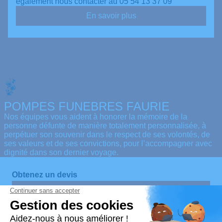
également nous contacter au 05 54 13 37 09
En savoir plus
POMPES FUNEBRES FAURIE
Nos équipes vous aident à honorer la mémoire de la
personne défunte de manière totalement personnalisée, à
perpétuer son souvenir dans le respect de ses volontés, de
ses valeurs et de ses convictions, pour l’accompagner avec
dignité dans son dernier voyage.
Obtenez un devis
Devis obsèques
Devis prévoyance