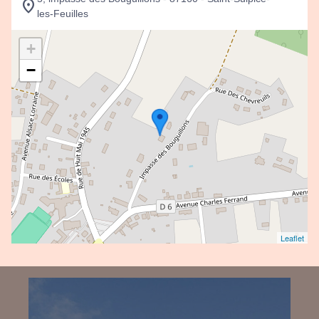
les-Feuilles
+
−
Leaflet