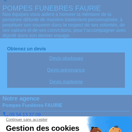
POMPES FUNEBRES FAURIE
Nos équipes vous aident à honorer la mémoire de la
personne défunte de manière totalement personnalisée, à
perpétuer son souvenir dans le respect de ses volontés, de
ses valeurs et de ses convictions, pour l’accompagner avec
dignité dans son dernier voyage.
Obtenez un devis
Devis obsèques
Devis prévoyance
Devis marbrerie
Notre agence
Pompes Funèbres FAURIE
05 54 13 37 09
faurie.87@orange.fr
5, impasse des Bouguillons – 87160 – Saint-Sulpice-les-