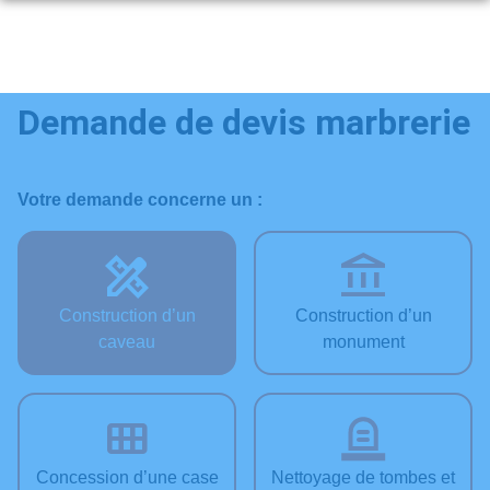
Aller
au
NOS SERVICES
contenu
NOTRE AGENCE
ORGANISER DES OBSÈQUES
Demande de devis marbrerie
NOTRE CHAMBRE FUNERAIRE
PRÉVOIR SES OBSÈQUES
ESPACES HOMMAGES
ESPACE FAMILLE
MONUMENTS FUNÉRAIRES
Votre demande concerne un :
SERVICES AUX FAMILLES
Construction d’un
Construction d’un
caveau
monument
Concession d’une case
Nettoyage de tombes et