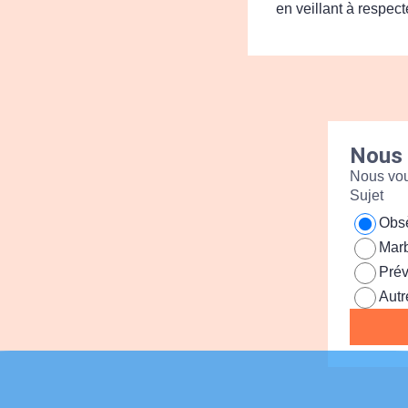
en veillant à respec
Nous 
Nous vou
Sujet
Obs
Marb
Pré
Autr