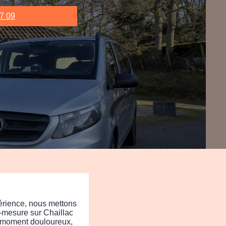
7 09
ience, nous mettons
r-mesure sur Chaillac
e moment douloureux,