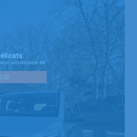
licats
ment personnalisé en
7 09