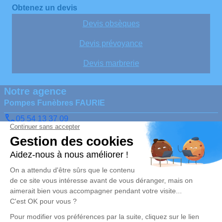
Obtenez un devis
Devis obsèques
Devis prévoyance
Devis marbrerie
Notre agence
Pompes Funèbres FAURIE
05 54 13 37 09
faurie.87@orange.fr
5, impasse des Bouguillons – 87160 – Saint-Sulpice-les-
Feuilles
Nos Services
Liens utiles
Organiser des obsèques
Avis de décès
Monuments funéraires
Demande de rendez-vous en
agence
Services aux familles