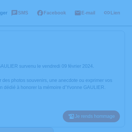
ager
SMS
Facebook
E-mail
Lien
AULIER survenu le vendredi 09 février 2024.
er des photos souvenirs, une anecdote ou exprimer vos
sion dédié à honorer la mémoire d’Yvonne GAULIER.
Je rends hommage