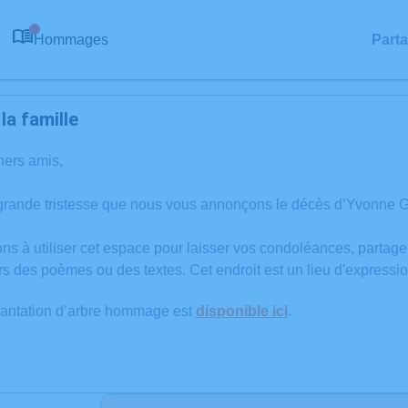
Hommages
Part
0
a famille
hers amis,
grande tristesse que nous vous annonçons le décès d’Yvonne G
ons à utiliser cet espace pour laisser vos condoléances, partag
rs des poèmes ou des textes. Cet endroit est un lieu d'expres
lantation d’arbre hommage est
disponible ici
.