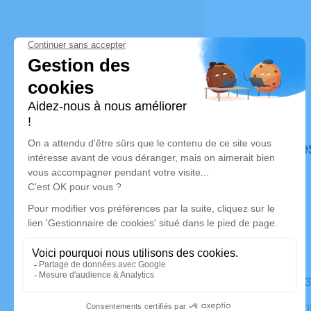
Déroulé de
Le mardi 1
Eglise Sain