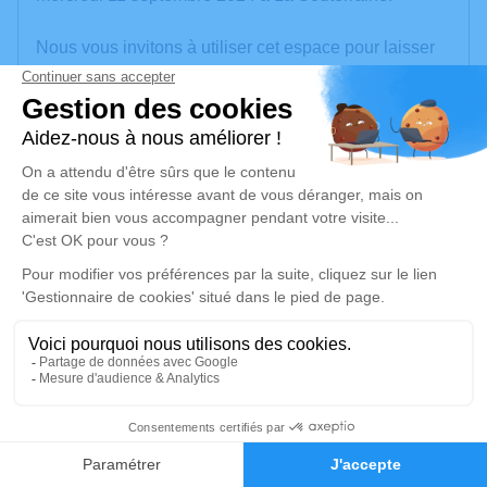
Nous vous invitons à utiliser cet espace pour laisser
vos condoléances, partager des photos souvenirs,
une anecdote ou exprimer vos pensées à travers des
poèmes ou des textes. Cet endroit est un lieu
d'expression dédié à honorer la mémoire de Marcel
DUBOIS.
Un service de plantation d’arbre hommage est
disponible ici
.
Je rends hommage
Cérémonie civile
samedi 14 septembre 2024 à 15h00
7
Cimetière de Saint-Hilaire- La-Treille
87190 Saint-Hilaire- La-Treille
Faire-part
Hommages