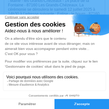
: Mairie - les Grands-Chézeaux - 14 place de la
Fontaine - 87160 Les Grands-Chézeaux. La
cérémonie se déroulera le samedi 12 juillet 2025 à
14h30 à l'adresse suivante : Eglise - le bourg - 87160
Les Grands Chezeaux.
Nous vous invitons à utiliser cet espace pour laisser
vos condoléances, partager des photos souvenirs,
une anecdote ou exprimer vos pensées à travers des
poèmes ou des textes. Cet endroit est un lieu
d'expression dédié à honorer la mémoire de Louis
DAUNY.
Un service de plantation d’arbre hommage est
disponible ici
.
Je rends hommage
Cérémonie civile
17
samedi 12 juillet 2025 à 14h00
Mairie de Les Grands-Chézeaux
Faire-part
Hommages
14 place de la Fontaine